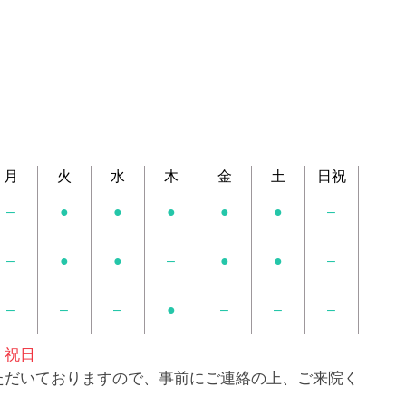
月
火
水
木
金
土
日祝
–
●
●
●
●
●
–
–
●
●
–
●
●
–
–
–
–
●
–
–
–
、祝日
ただいておりますので、事前にご連絡の上、ご来院く